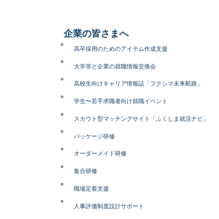
企業の皆さまへ
高卒採用のためのアイテム作成支援
大学等と企業の就職情報交換会
高校生向けキャリア情報誌「フクシマ未来航路」
学生〜若手求職者向け就職イベント
スカウト型マッチングサイト「ふくしま就活ナビ」
パッケージ研修
オーダーメイド研修
集合研修
職場定着支援
人事評価制度設計サポート