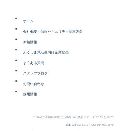
ホーム
会社概要・情報セキュリティ基本方針
新着情報
ふくしま就活生向け企業動画
よくある質問
スタッフブログ
お問い合わせ
採用情報
〒963-0203 福島県郡山市静町19-2 西部ファーストワンビル 2F
TEL
024-955-6675
/ FAX 024-955-6676