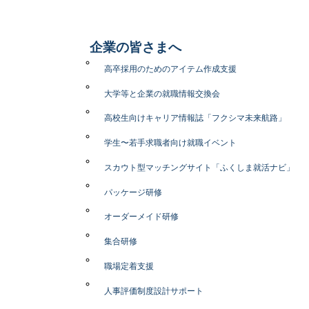
企業の皆さまへ
高卒採用のためのアイテム作成支援
大学等と企業の就職情報交換会
高校生向けキャリア情報誌「フクシマ未来航路」
学生〜若手求職者向け就職イベント
スカウト型マッチングサイト「ふくしま就活ナビ」
パッケージ研修
オーダーメイド研修
集合研修
職場定着支援
人事評価制度設計サポート