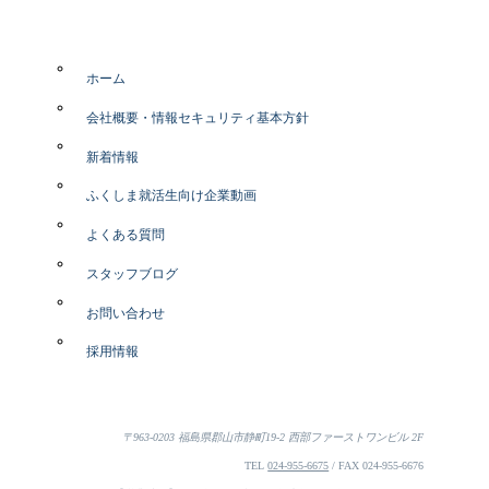
ホーム
会社概要・情報セキュリティ基本方針
新着情報
ふくしま就活生向け企業動画
よくある質問
スタッフブログ
お問い合わせ
採用情報
〒963-0203 福島県郡山市静町19-2 西部ファーストワンビル 2F
TEL
024-955-6675
/ FAX 024-955-6676