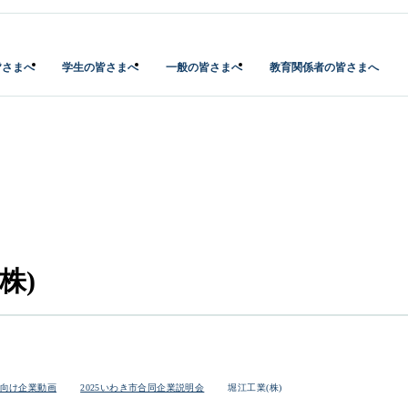
皆さまへ
学生の皆さまへ
一般の皆さまへ
教育関係者の皆さまへ
株)
向け企業動画
2025いわき市合同企業説明会
堀江工業(株)