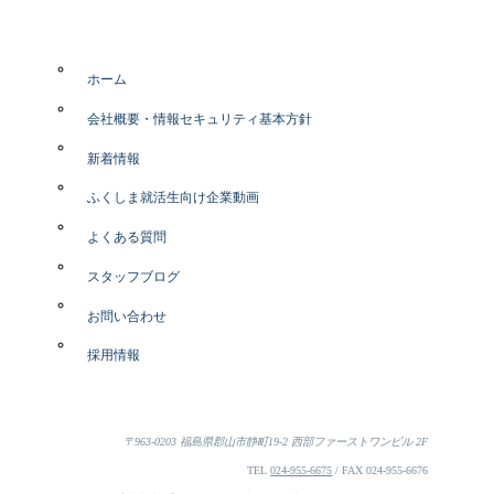
ホーム
会社概要・情報セキュリティ基本方針
新着情報
ふくしま就活生向け企業動画
よくある質問
スタッフブログ
お問い合わせ
採用情報
〒963-0203 福島県郡山市静町19-2 西部ファーストワンビル 2F
TEL
024-955-6675
/ FAX 024-955-6676