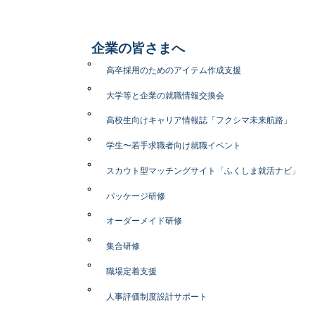
企業の皆さまへ
高卒採用のためのアイテム作成支援
大学等と企業の就職情報交換会
高校生向けキャリア情報誌「フクシマ未来航路」
学生〜若手求職者向け就職イベント
スカウト型マッチングサイト「ふくしま就活ナビ」
パッケージ研修
オーダーメイド研修
集合研修
職場定着支援
人事評価制度設計サポート