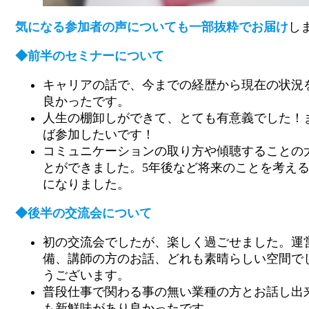
気になる参加者の声についても一部抜粋でお届け
し
◆前半のセミナーについて
キャリアの話で、今までの経歴から現在の状況
良かったです。
人生の棚卸しができて、とても有意義でした！
ば参加したいです！
コミュニケーションの取り方や傾聴することの
とができました。5年後など将来のことを考え
になりました。
◆後半の交流会について
初の交流会でしたが、楽しく過ごせました。運
備、講師の方のお話、どれも素晴らしい空間で
うございます。
普段仕事で関わる事の無い業種の方とお話し出
も新鮮味があり良かったです。