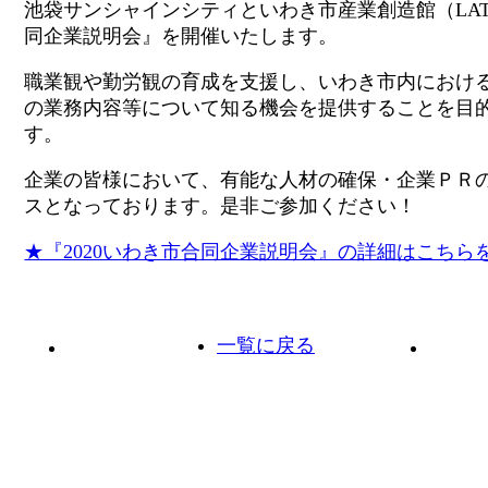
池袋サンシャインシティといわき市産業創造館（LAT
同企業説明会』を開催いたします。
職業観や勤労観の育成を支援し、いわき市内におけ
の業務内容等について知る機会を提供することを目
す。
企業の皆様において、有能な人材の確保・企業ＰＲ
スとなっております。是非ご参加ください！
★『2020いわき市合同企業説明会』の詳細はこちら
一覧に戻る
前の投稿へ
次の投