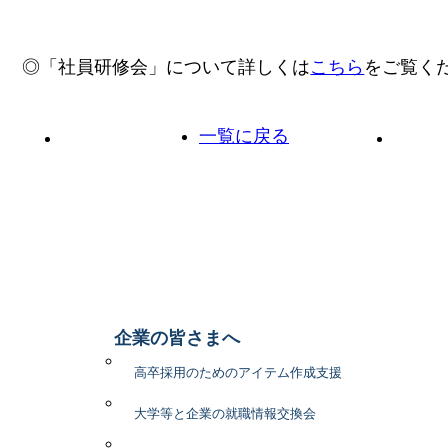
◎「社員研修会」について詳しくは
こちら
をご覧く
一覧に戻る
前の投稿へ
次の投
企業の皆さまへ
高卒採用のためのアイテム作成支援
大学等と企業の就職情報交換会